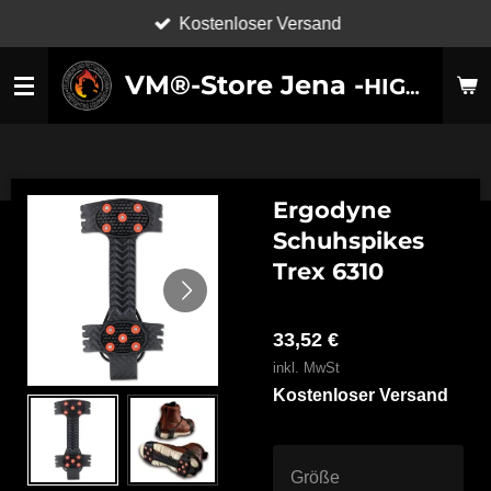
Kostenloser Versand
Zum
Hauptinhalt
VM®-Store Jena -
HIGH-TECHNOLOGY SHOES-
springen
Ergodyne
Schuhspikes
Trex 6310
33,52 €
inkl. MwSt
Kostenloser Versand
Größe