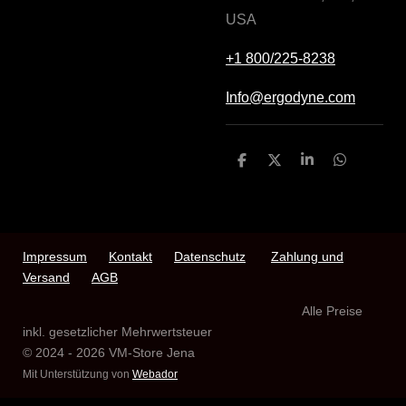
USA
+1 800/225-8238
Info@ergodyne.com
T
T
T
T
e
e
e
e
i
i
i
i
l
l
l
l
e
e
e
e
n
n
n
n
Impressum
Kontakt
Datenschutz
Zahlung und
Versand
AGB
Alle Preise
inkl. gesetzlicher Mehrwertsteuer
© 2024 - 2026 VM-Store Jena
Mit Unterstützung von
Webador