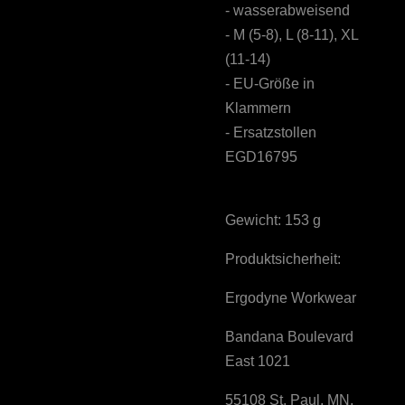
- wasserabweisend
- M (5-8), L (8-11), XL
(11-14)
- EU-Größe in
Klammern
- Ersatzstollen
EGD16795
Gewicht: 153 g
Produktsicherheit:
Ergodyne Workwear
Bandana Boulevard
East 1021
55108 St. Paul, MN,