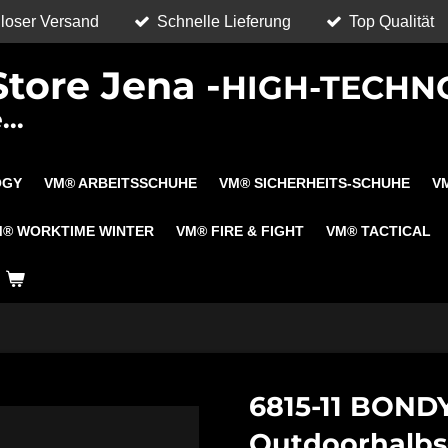
loser Versand
Schnelle Lieferung
Top Qualität
tore Jena -
HIGH-TECHN
..
OGY
VM® ARBEITSSCHUHE
VM® SICHERHEITS-SCHUHE
V
M® WORKTIME WINTER
VM® FIRE & FIGHT
VM® TACTICAL
6815-11 BOND
Outdoorhalbs