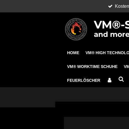
Kosten
Zum
Hauptinhalt
VM®-S
springen
and more.
HOME
VM® HIGH TECHNOL
VM® WORKTIME SCHUHE
V
FEUERLÖSCHER