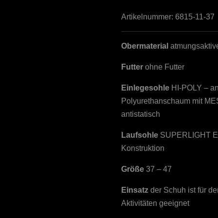
Artikelnummer:
6815-11-37
Obermaterial
atmungsaktive,
Futter
ohne Futter
Einlegesohle
HI-POLY – an
Polyurethanschaum mit MES
antistatisch
Laufsohle
SUPERLIGHT EV
Konstruktion
Größe
37 – 47
Einsatz
der Schuh ist für de
Aktivitäten geeignet