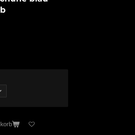
lb
nkorb