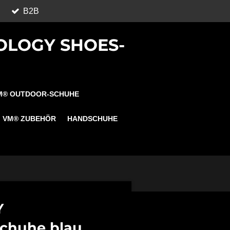
B2B
OLOGY SHOES-
M® OUTDOOR-SCHUHE
VM® ZUBEHÖR
HANDSCHUHE
Y
chuhe blau