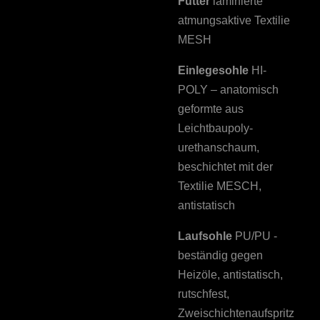
Futter
laminierte
atmungsaktive Textilie
MESH
Einlegesohle
HI-
POLY – anatomisch
geformte aus
Leichtbaupoly­
urethanschaum,
beschichtet mit der
Textilie MESCH,
antistatisch
Laufsohle
PU/PU -
beständig gegen
Heizöle, antistatisch,
rutschfest,
Zweischichtenau­fspritz