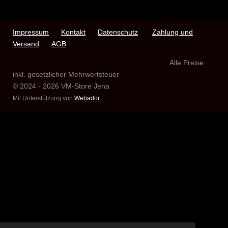
l
l
l
l
e
e
e
e
n
n
n
n
Impressum
Kontakt
Datenschutz
Zahlung und
Versand
AGB
Alle Preise
inkl. gesetzlicher Mehrwertsteuer
© 2024 - 2026 VM-Store Jena
Mit Unterstützung von
Webador