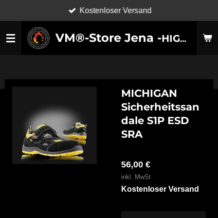
Kostenloser Versand
Zum
Hauptinhalt
VM®-Store Jena -
HIGH-TECHNOLOGY SHOES-
springen
MICHIGAN
Sicherheitssan
dale S1P ESD
SRA
56,00 €
inkl. MwSt
Kostenloser Versand