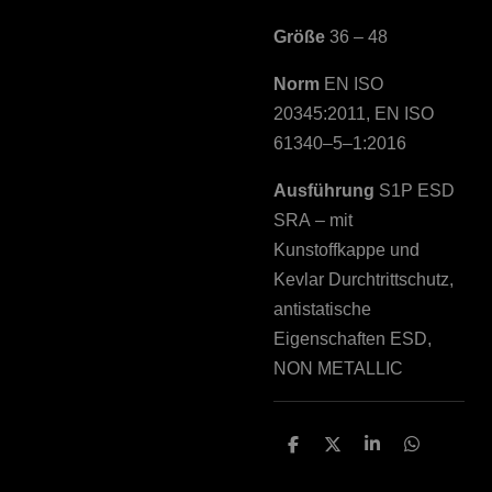
Größe
36 – 48
Norm
EN ISO
20345:2011, EN ISO
61340–5–1:2016
Ausführung
S1P ESD
SRA – mit
Kunstoffkappe und
Kevlar Durchtrittschutz,
antistatische
Eigenschaften ESD,
NON METALLIC
T
T
T
T
e
e
e
e
i
i
i
i