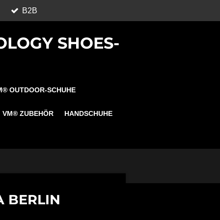
B2B
OLOGY SHOES-
M® OUTDOOR-SCHUHE
VM® ZUBEHÖR
HANDSCHUHE
A BERLIN