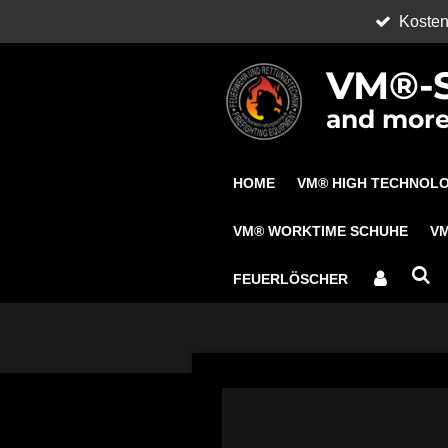
Kosten
Zum
Hauptinhalt
VM®-S
springen
and more.
HOME
VM® HIGH TECHNOL
VM® WORKTIME SCHUHE
V
FEUERLÖSCHER