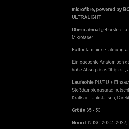
microfibre, powered by
BO
ULTRALIGHT
Obermaterial
gebürstete, a
Mikrofaser
Futter
laminierte, atmungsa
Einlegesohle Anatomisch g
hohe Absorptionsfähigkeit, a
Laufsohle
PU/PU + Einsatz
Stoßdämpfungsgrad, rutsc
Kraftstoff, antistatisch, Dire
Größe
35 - 50
Norm
EN ISO 20345:2022, 