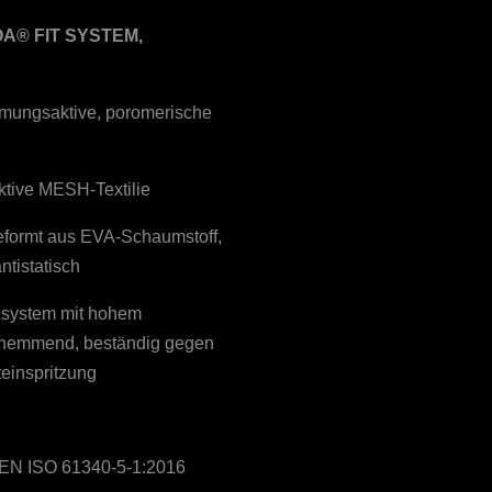
A® FIT SYSTEM,
tmungsaktive, poromerische
ktive MESH-Textilie
eformt aus EVA-Schaumstoff,
ntistatisch
system mit hohem
hhemmend, beständig gegen
kteinspritzung
EN ISO 61340-5-1:2016