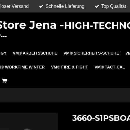
loser Versand
Schnelle Lieferung
Top Qualität
tore Jena -
HIGH-TECHN
..
OGY
VM® ARBEITSSCHUHE
VM® SICHERHEITS-SCHUHE
V
M® WORKTIME WINTER
VM® FIRE & FIGHT
VM® TACTICAL
3660-S1PSBO