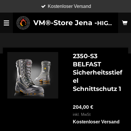
Kostenloser Versand
Zum
Hauptinhalt
VM®-Store Jena -
HIGH-TECHNOLOGY SHOES-
springen
2350-S3
BELFAST
Sicherheitsstief
el
Schnittschutz 1
204,00 €
inkl. MwSt
Kostenloser Versand