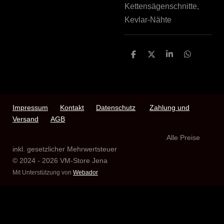
Kettensägenschnitte,
Kevlar-Nähte
T
T
T
T
e
e
e
e
i
i
i
i
l
l
l
l
e
e
e
e
n
n
n
n
Impressum
Kontakt
Datenschutz
Zahlung und
Versand
AGB
Alle Preise
inkl. gesetzlicher Mehrwertsteuer
© 2024 - 2026 VM-Store Jena
Mit Unterstützung von
Webador