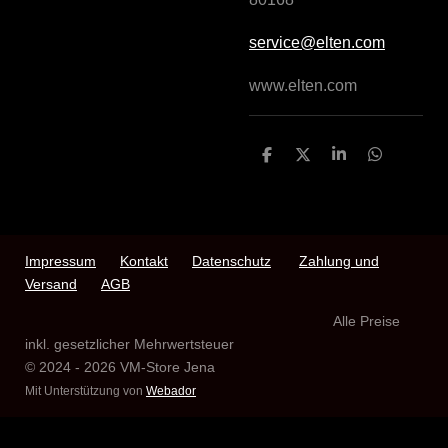
service@elten.com
www.elten.com
T
T
T
T
e
e
e
e
i
i
i
i
l
l
l
l
e
e
e
e
n
n
n
n
Impressum
Kontakt
Datenschutz
Zahlung und
Versand
AGB
Alle Preise
inkl. gesetzlicher Mehrwertsteuer
© 2024 - 2026 VM-Store Jena
Mit Unterstützung von
Webador