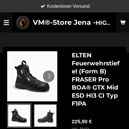
Kostenloser Versand
Zum
Hauptinhalt
VM®-Store Jena -
HIGH-TECHNOLOGY SHOES-
springen
ELTEN
Feuerwehrstief
el (Form B)
FRASER Pro
BOA® GTX Mid
ESD HI3 CI Typ
F1PA
225,90 €
inkl. MwSt