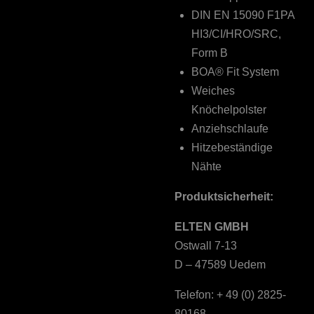
DIN EN 15090 F1PA
HI3/CI/HRO/SRC,
Form B
BOA® Fit System
Weiches
Knöchelpolster
Anziehschlaufe
Hitzebeständige
Nähte
Produktsicherheit:
ELTEN GMBH
Ostwall 7-13
D – 47589 Uedem
Telefon: + 49 (0) 2825-
80168