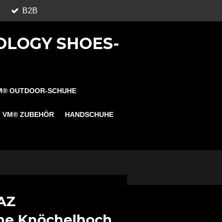
B2B
OLOGY SHOES-
M® OUTDOOR-SCHUHE
VM® ZUBEHÖR
HANDSCHUHE
AZ
he Knöchelhoch