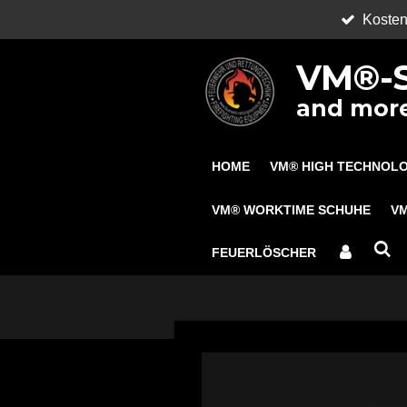
Kosten
Zum
Hauptinhalt
VM®-S
springen
and more
HOME
VM® HIGH TECHNOL
VM® WORKTIME SCHUHE
V
FEUERLÖSCHER