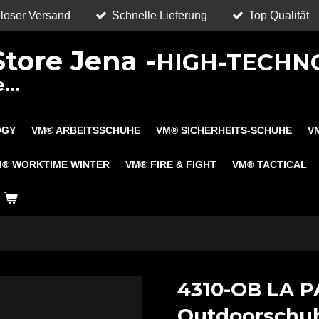
loser Versand
Schnelle Lieferung
Top Qualität
tore Jena -
HIGH-TECHN
...
OGY
VM® ARBEITSSCHUHE
VM® SICHERHEITS-SCHUHE
V
M® WORKTIME WINTER
VM® FIRE & FIGHT
VM® TACTICAL
4310-OB LA P
Outdoorschu