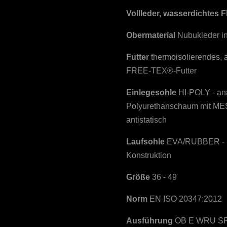
Vollleder,
wasserdichtes 
Obermaterial
Nubukleder in
Futter
thermoisolierendes,
FREE-TEX®-Futter
Einlegesohle
HI-POLY - an
Polyurethanschaum mit MES
antistatisch
Laufsohle
EVA/RUBBER - r
Konstruktion
Größe
36 - 49
Norm
EN ISO 20347:2012
Ausführung
OB E WRU SRA