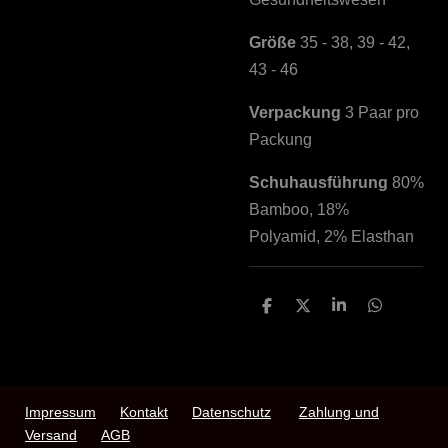
Größe
35 - 38, 39 - 42,
43 - 46
Verpackung
3 Paar pro
Packung
Schuhausführung
80%
Bamboo, 18%
Polyamid, 2% Elasthan
T
T
T
T
e
e
e
e
i
i
i
i
l
l
l
l
e
e
e
e
n
n
n
n
Impressum
Kontakt
Datenschutz
Zahlung und
Versand
AGB