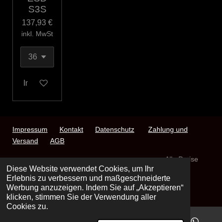
S3S
137,93 €
inkl. MwSt
In den Warenkorb
Impressum
Kontakt
Datenschutz
Zahlung und
Versand
AGB
Alle Preise
Diese Website verwendet Cookies, um Ihr
inkl. gesetzlicher Mehrwertsteuer
Erlebnis zu verbessern und maßgeschneiderte
© 2024 - 2026 VM-Store Jena
Werbung anzuzeigen. Indem Sie auf „Akzeptieren“
Mit Unterstützung von
Webador
klicken, stimmen Sie der Verwendung aller
Cookies zu.