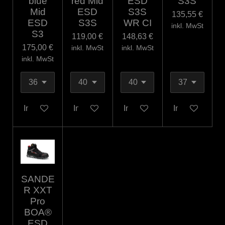
blue
red Mid
ESD
S3S
Mid
ESD
S3S
135,55 €
ESD
S3S
WR CI
inkl. MwSt
S3
119,00 €
148,63 €
175,00 €
inkl. MwSt
inkl. MwSt
inkl. MwSt
In den Warenkorb
In den Warenkorb
In den Warenkorb
In den Warenk
SANDE
R XXT
Pro
BOA®
ESD