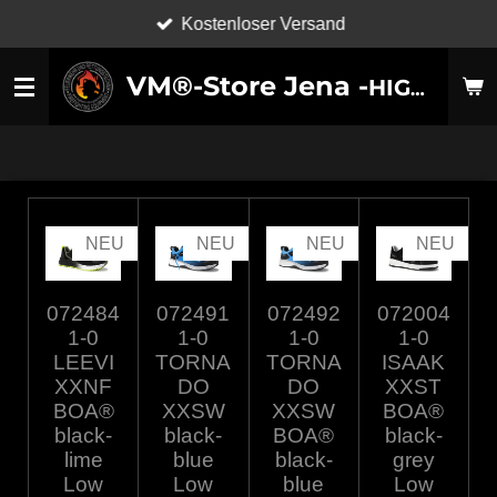
Kostenloser Versand
Zum
Hauptinhalt
VM®-Store Jena -
HIGH-TECHNOLOGY SHOES-
springen
NEU
NEU
NEU
NEU
072484
072491
072492
072004
1-0
1-0
1-0
1-0
LEEVI
TORNA
TORNA
ISAAK
XXNF
DO
DO
XXST
BOA®
XXSW
XXSW
BOA®
black-
black-
BOA®
black-
lime
blue
black-
grey
Low
Low
blue
Low