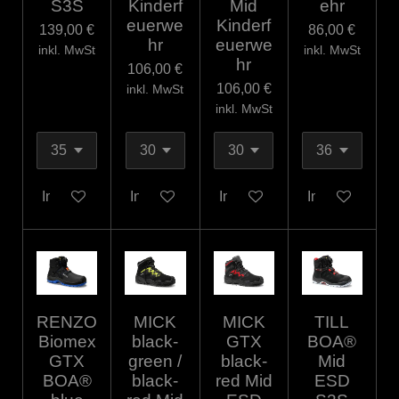
S3S
Kinderf
Mid
ehr
euerwe
Kinderf
139,00 €
86,00 €
hr
euerwe
inkl. MwSt
inkl. MwSt
hr
106,00 €
106,00 €
inkl. MwSt
inkl. MwSt
In den Warenkorb
In den Warenkorb
In den Warenkorb
In den Warenk
RENZO
MICK
MICK
TILL
Biomex
black-
GTX
BOA®
GTX
green /
black-
Mid
BOA®
black-
red Mid
ESD