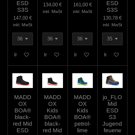
ESD
ESD
134,00 €
161,00 €
S3S
S3S
inkl. MwSt
inkl. MwSt
147,00 €
130,78 €
inkl. MwSt
inkl. MwSt
In den Warenkorb
In den Warenkorb
In den Warenkorb
In den Warenk
MADD
MADD
MADD
jo_FLO
OX
OX
OX
Mid
BOA®
Kids
Kids
ESD
black-
BOA®
BOA®
S3
red Mid
black-
petrol-
Jugend
ESD
red Mid
lime
feuerw